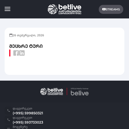
STREAMS
26 თებერვალი, 2026
ᲛᲔᲪᲮᲠᲔ ᲢᲣᲠᲘ
დაგვირეკეთ
(+995) 599850321
დაგვირეკეთ
(+995) 593733023
მოგვწერე