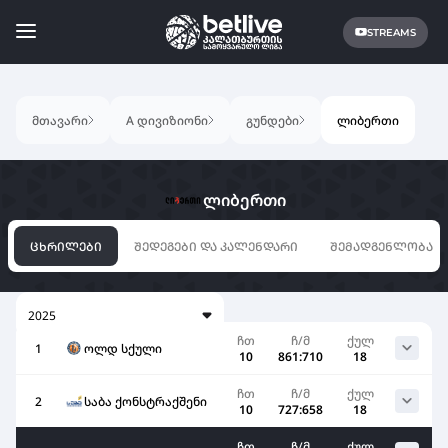
STREAMS
მთავარი
A დივიზიონი
გუნდები
ლიბერთი
ლიბერთი
ᲪᲮᲠᲘᲚᲔᲑᲘ
ᲨᲔᲓᲔᲒᲔᲑᲘ ᲓᲐ ᲙᲐᲚᲔᲜᲓᲐᲠᲘ
ᲨᲔᲛᲐᲓᲒᲔᲜᲚᲝᲑᲐ
2025
ჩთ
ჩ/მ
ქულ
1
ოლდ სქული
10
861:710
18
ჩთ
ჩ/მ
ქულ
2
საბა ქონსტრაქშენი
10
727:658
18
ჩთ
ჩ/მ
ქულ