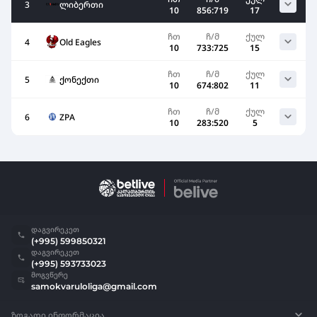
3
ლიბერთი
10
856:719
17
ჩთ
ჩ/მ
ქულ
4
Old Eagles
10
733:725
15
ჩთ
ჩ/მ
ქულ
5
ქონექთი
10
674:802
11
ჩთ
ჩ/მ
ქულ
6
ZPA
10
283:520
5
დაგვირეკეთ
(+995) 599850321
დაგვირეკეთ
(+995) 593733023
მოგვწერე
samokvaruloliga@gmail.com
ზოგადი ინფორმაცია